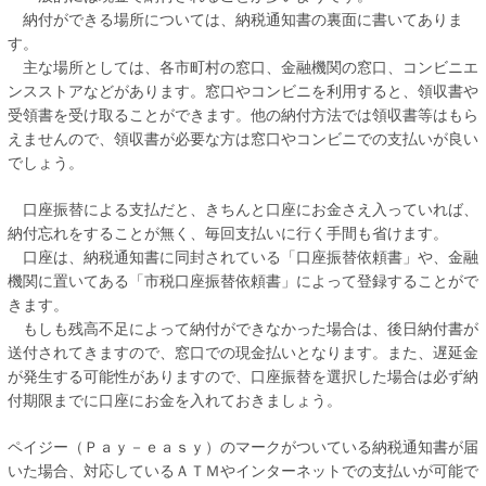
納付ができる場所については、納税通知書の裏面に書いてありま
す。
主な場所としては、各市町村の窓口、金融機関の窓口、コンビニエ
ンスストアなどがあります。窓口やコンビニを利用すると、領収書や
受領書を受け取ることができます。他の納付方法では領収書等はもら
えませんので、領収書が必要な方は窓口やコンビニでの支払いが良い
でしょう。
口座振替による支払だと、きちんと口座にお金さえ入っていれば、
納付忘れをすることが無く、毎回支払いに行く手間も省けます。
口座は、納税通知書に同封されている「口座振替依頼書」や、金融
機関に置いてある「市税口座振替依頼書」によって登録することがで
きます。
もしも残高不足によって納付ができなかった場合は、後日納付書が
送付されてきますので、窓口での現金払いとなります。また、遅延金
が発生する可能性がありますので、口座振替を選択した場合は必ず納
付期限までに口座にお金を入れておきましょう。
ペイジー（Ｐａｙ－ｅａｓｙ）のマークがついている納税通知書が届
いた場合、対応しているＡＴＭやインターネットでの支払いが可能で