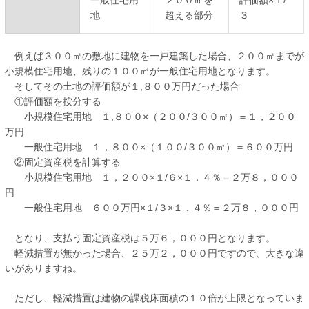
一般住宅用
２００㎡を
評価額×１/
地
超える部分
３
例えば３００㎡の敷地に建物を一戸建築した場合、２００㎡までが
小規模住宅用地、残りの１００㎡が一般住宅用地となります。
そしてその土地の評価額が１,８００万円だった場合
①評価額を按分する
小規模住宅用地 １,８００×（２００/３００㎡）＝１，２００
万円
一般住宅用地 １，８００×（１００/３００㎡）＝６００万円
②固定資産税を計算する
小規模住宅用地 １，２００×１/６×１．４％＝２万８，０００
円
一般住宅用地 ６００万円×１/３×１．４％＝２万８，０００円
となり、支払う固定資産税は５万６，０００円となります。
軽減措置が無かった場合、２５万２，０００円ですので、大きな違
いがありますね。
ただし、軽減措置は建物の課税床面積の１０倍が上限となっていま