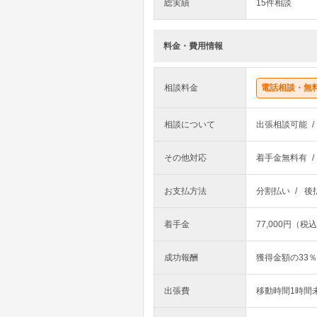
総実績
15件相談
料金・費用情報
電話相談・無
相談料金
相談について
出張相談可能
その他対応
着手金無料有
お支払方法
分割払い
後
着手金
77,000円（税
成功報酬
獲得金額の33％
出張費
移動時間1時間未