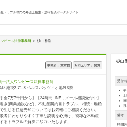
動産トラブル専門の弁護士検索・法律相談ポータルサイト
ワンピース法律事務所
杉山 雅浩
杉山
事務所：
東京都
対応エリア：
関東
受付
護士法人ワンピース法律事務所
区池袋2-71-3
ベルスパッツィオ池袋3階
平
土
手金7万7千円から】
【24時間LINE，メール相談受付中】
日
退き(商業施設など)、不動産契約書トラブル、相続・離婚
祝
で生じる任意売却についてはお気軽にご相談ください。
備考
談者にわかりやすく丁寧な説明を心掛け、複雑な不動産
するトラブルの解決に尽力いたします。
時間