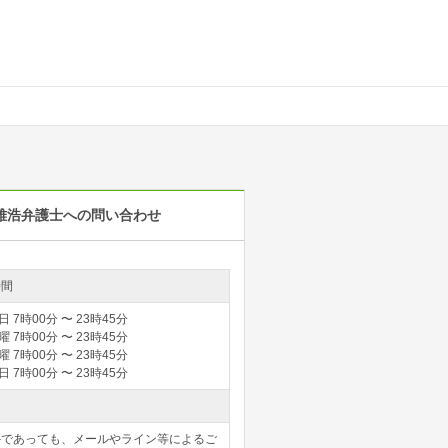
 雅浩弁護士への問い合わせ
時間
日
7時00分
〜
23時45分
曜
7時00分
〜
23時45分
曜
7時00分
〜
23時45分
日
7時00分
〜
23時45分
外であっても、メールやライン等によるご