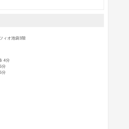
ツィオ池袋3階
歩 4分
6分
6分