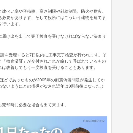
て建ぺい率や容積率、高さ制限や斜線制限、防火や耐火、
る必要があります。そして役所にはこういう建物を建てま
を行います。
に届け出を出して完了検査を受けなければならない決まり
申請を受理すると7日以内に工事完了検査が行われます。そ
と「検査済証」が交付されこれが略して呼ばれているもの
れば改善してもう一度検査を受けることもあります。
％ほどであったものが2005年の耐震偽装問題が発生してか
わないようにとの指導がなされ近年は9割前後になったよ
も売却時に必要な場合も出て来ます。