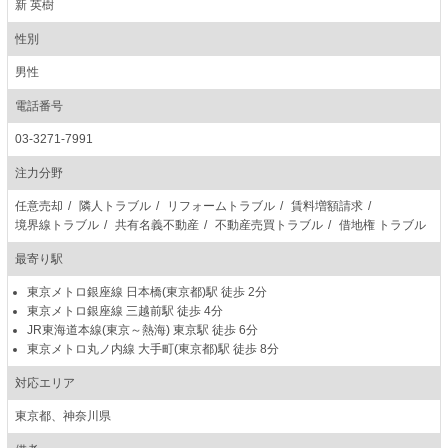
新 英樹
性別
男性
電話番号
03-3271-7991
注力分野
任意売却
隣人トラブル
リフォームトラブル
賃料増額請求
境界線トラブル
共有名義不動産
不動産売買トラブル
借地権 トラブル
最寄り駅
東京メトロ銀座線
日本橋(東京都)駅
徒歩 2分
東京メトロ銀座線
三越前駅
徒歩 4分
JR東海道本線(東京～熱海)
東京駅
徒歩 6分
東京メトロ丸ノ内線
大手町(東京都)駅
徒歩 8分
対応エリア
東京都、神奈川県