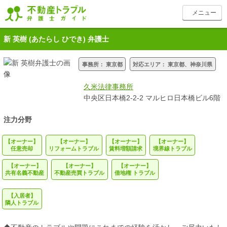
toggle
メニュー
navigation
新 英樹
(あたらし ひでき)
弁護士
事務所：
東京都
対応エリア：
東京都、神奈川県
久米法律事務所
中央区日本橋2-2-2
マルヒロ日本橋ビル6階
注力分野
【オーナー】
【オーナー】
【オーナー】
【オーナー】
任意売却
リフォームトラブル
賃料増額請求
境界線トラブル
【オーナー】
【オーナー】
【オーナー】
共有名義不動産
不動産売買トラブル
借地権 トラブル
【入居者】
隣人トラブル