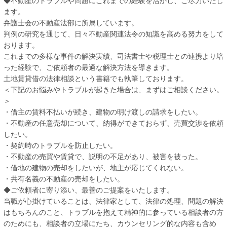
◆不動産のトラブルや問題にこれまでの経験を活かし、ご尽力いたし
ます。
弁護士会の不動産法部に所属しています。
判例の研究を通じて、日々不動産関連法令の知識を高める努力をして
おります。
これまでの多様な事件の解決実績、司法書士や税理士との連携より培
った経験で、ご依頼者の最適な解決方法を導きます。
土地賃貸借の法律相談という書籍でも執筆しております。
＜下記のお悩みやトラブルが起きた場合は、まずはご相談ください。
＞
・借主の賃料不払いが続き、建物の明け渡しの請求をしたい。
・不動産の任意売却について、納得ができておらず、売買交渉を依頼
したい。
・契約時のトラブルを防止したい。
・不動産の売買や賃貸で、説明の不足があり、被害を被った。
・借地の建物の売却をしたいが、地主が応じてくれない。
・共有名義の不動産の売却をしたい。
◆ご依頼者に寄り添い、最善のご提案をいたします。
当職が心掛けていることは、法律家として、法律の処理、問題の解決
はもちろんのこと、トラブルを抱えて精神的に参っている相談者の方
のためにも、相談者の立場にたち、カウンセリング的な内容も含め