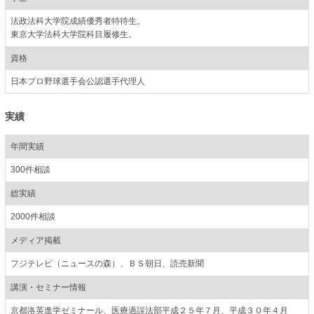
法政法科大学院成績優秀者特待生。
東京大学法科大学院科目履修生。
資格
日本プロ野球選手会公認選手代理人
実績
年間実績
300件相談
総実績
2000件相談
メディア掲載
フジテレビ（ニュースの森）、ＢＳ朝日、読売新聞
講演・セミナー情報
京都洛英進学ゼミナール、医療過誤法部平成２５年７月、平成３０年４月